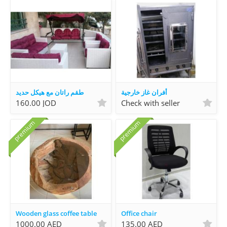
أفران غاز خارجية
طقم راتان مع هيكل حديد
160.00 JOD
Check with seller
premium
premium
Wooden glass coffee table
Office chair
1000.00 AED
135.00 AED