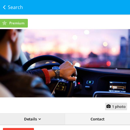
Search
Premium
1
photo
Details
Contact