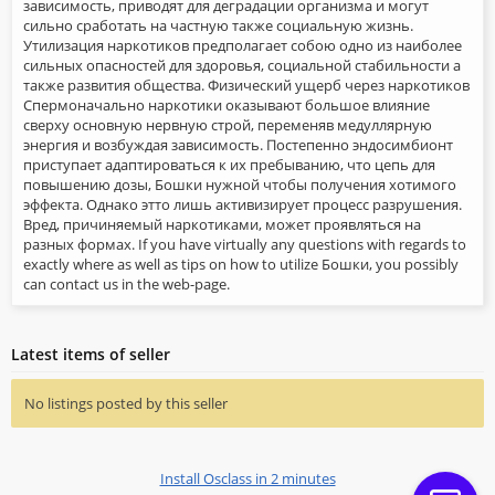
зависимость, приводят для деградации организма и могут
сильно сработать на частную также социальную жизнь.
Утилизация наркотиков предполагает собою одно из наиболее
сильных опасностей для здоровья, социальной стабильности а
также развития общества. Физический ущерб через наркотиков
Спермоначально наркотики оказывают большое влияние
сверху основную нервную строй, переменяв медуллярную
энергия и возбуждая зависимость. Постепенно эндосимбионт
приступает адаптироваться к их пребыванию, что цепь для
повышению дозы, Бошки нужной чтобы получения хотимого
эффекта. Однако этто лишь активизирует процесс разрушения.
Вред, причиняемый наркотиками, может проявляться на
разных формах. If you have virtually any questions with regards to
exactly where as well as tips on how to utilize Бошки, you possibly
can contact us in the web-page.
Latest items of seller
No listings posted by this seller
Install Osclass in 2 minutes