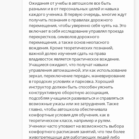
Ожидания от учебы в автошколе все быть
разными и в от персональных целей и навыка
каждого ученика. В первую очередь, многие ждут
получить познания о правилах дорожного
перемещения, чтобы уверенно себя чуять на. Это
включает в себя исследование управлял проезда
перекрестков, символов дорожного
перемещения, а также основ неопасного
вождения. Кроме теоретических познаний,
важной долею изучения сдать на права
владивосток является практическое вождение.
Учащиеся ожидают, что получат навыки
управления автомашиной, эти как использование
зеркал, переключение передач, маневрирование
в городских условиях и парковка. Хороший
инструктор должен быть способен уяснить
конструктивную оборотную ассоциация,
подсобляя учащимся развиваться и справляться
возможные ужасы или же затруднения. Также
главно, чтобы автошкола обеспечивала
комфортные условия для обучения, как в
теоретическом классе, например и рулем.
Ученики часто уповают на возможность выбора
комфортного расписания занятий, что тем более
животрепещуще для работающих людей либо